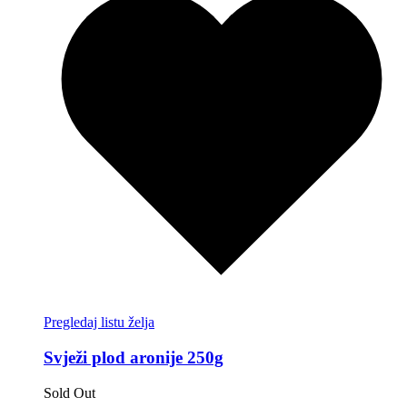
Pregledaj listu želja
Svježi plod aronije 250g
Sold Out