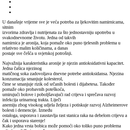
U današnje vrijeme sve je veća potreba za ljekovitim namirnicama,
sitnim
izvorima zdravlja i nutrijenata za što jednostavniju upotrebu u
svakodnevnome životu. Jedna od takvih
namirnica je aronija, koja pomaže oko puno tjelesnih problema u
relativno malim količinama, a danas
postaje sve češća u svjetskoj potrošnji.
Najvažnija karakteristika aronije je njezin antioksidativni kapacitet.
Jedna čašica njezinog
matičnog soka zadovoljava dnevne potrebe antioksidansa. Njezina
konzumacija smanjuje kolesterol,
čime se smanjuje rizik od srčanih bolesti i dijabetesa. Također
pomaže oko probavnih poteškoća,
umirujući bolove i poboljšavajući rad crijeva i sprečava razvoj
infekcija urinarnog trakta. Liječi
anemiju zbog visokog udjela željeza i potiskuje razvoj Alzheimerove
bolesti i demencije. Između
ostaloga, usporava i zaustavlja rast stanica raka na debelom crijevu a
čak i usporava starenje!
Kako jedna vrsta bobica može pomoći oko toliko puno problema