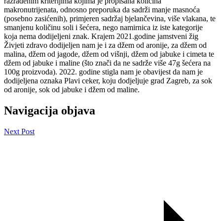
razrađenim kriterijima kojima je propisana količina
makronutrijenata, odnosno preporuka da sadrži manje masnoća
(posebno zasićenih), primjeren sadržaj bjelančevina, više vlakana, te
smanjenu količinu soli i šećera, nego namirnica iz iste kategorije
koja nema dodijeljeni znak. Krajem 2021.godine jamstveni žig
Živjeti zdravo dodijeljen nam je i za džem od aronije, za džem od
malina, džem od jagode, džem od višnji, džem od jabuke i cimeta te
džem od jabuke i maline (što znači da ne sadrže više 47g šećera na
100g proizvoda). 2022. godine stigla nam je obavijest da nam je
dodijeljena oznaka Plavi ceker, koju dodjeljuje grad Zagreb, za sok
od aronije, sok od jabuke i džem od maline.
Navigacija objava
Next Post