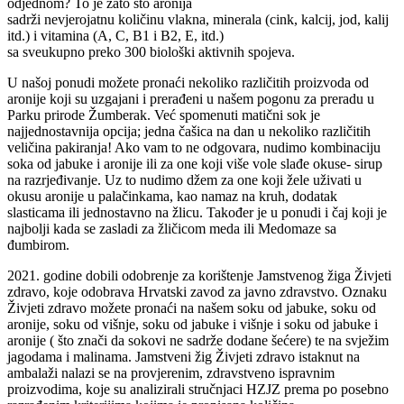
odjednom? To je zato što aronija
sadrži nevjerojatnu količinu vlakna, minerala (cink, kalcij, jod, kalij
itd.) i vitamina (A, C, B1 i B2, E, itd.)
sa sveukupno preko 300 biološki aktivnih spojeva.
U našoj ponudi možete pronaći nekoliko različitih proizvoda od
aronije koji su uzgajani i prerađeni u našem pogonu za preradu u
Parku prirode Žumberak. Već spomenuti matični sok je
najjednostavnija opcija; jedna čašica na dan u nekoliko različitih
veličina pakiranja! Ako vam to ne odgovara, nudimo kombinaciju
soka od jabuke i aronije ili za one koji više vole slađe okuse- sirup
na razrjeđivanje. Uz to nudimo džem za one koji žele uživati u
okusu aronije u palačinkama, kao namaz na kruh, dodatak
slasticama ili jednostavno na žlicu. Također je u ponudi i čaj koji je
najbolji kada se zasladi za žličicom meda ili Medomaze sa
đumbirom.
2021. godine dobili odobrenje za korištenje Jamstvenog žiga Živjeti
zdravo, koje odobrava Hrvatski zavod za javno zdravstvo. Oznaku
Živjeti zdravo možete pronaći na našem soku od jabuke, soku od
aronije, soku od višnje, soku od jabuke i višnje i soku od jabuke i
aronije ( što znači da sokovi ne sadrže dodane šećere) te na svježim
jagodama i malinama. Jamstveni žig Živjeti zdravo istaknut na
ambalaži nalazi se na provjerenim, zdravstveno ispravnim
proizvodima, koje su analizirali stručnjaci HZJZ prema po posebno