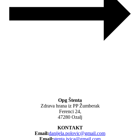
Opg Štenta
Zdrava hrana iz PP Žumberak
Ferenci 24,
47280 Ozalj
KONTAKT
Email:
danijela.polovic@gmail.com
Email:
stenta.ivica@gmail.com